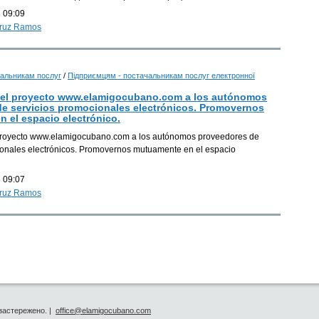
 09:09
Cruz Ramos
К
альникам послуг
/
Підприємцям - постачальникам послуг електронної
del proyecto www.elamigocubano.com a los autónomos
К
e servicios promocionales electrónicos. Promovernos
 el espacio electrónico.
К
proyecto www.elamigocubano.com a los autónomos proveedores de
ionales electrónicos. Promovernos mutuamente en el espacio
 09:07
К
Cruz Ramos
К
К
застережено. |
office@elamigocubano.com