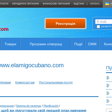
ТАКТИ
ЮРИДИЧНІ ПИТАННЯ
ФІНАНСОВІ ПИТАННЯ
ВІДГУКИ
|
КРАЇНА:
У
Реєстрація
запам'ят
Товари
Програми співпраці
Події
CMM
Конк
www.elamigocubano.com
А
Пі
обникам
Комерсантам
Постачальникам послуг
ідприємцям
/
Sistema de sistemas
/
Planificación
/
, щоб ви підготували свій перший план навчання