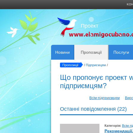
KОН
Проект
Новини
Пропозиції
Послуги
Пропозиції
/
Підприємцям
/
Що пропонує проект 
підприємцям?
Всім підприємцям
Вир
Останні повідомлення (22)
Категорія:
Всім п
Рекомендації