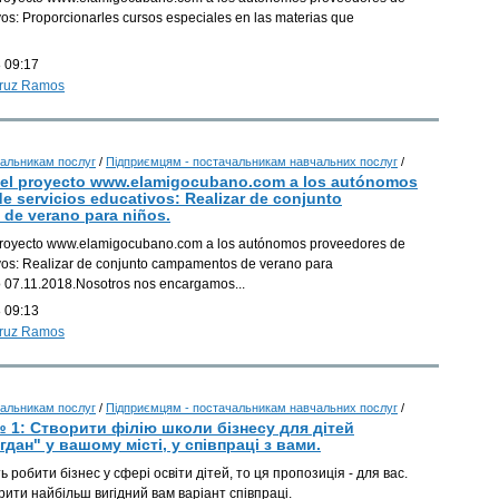
vos: Proporcionarles cursos especiales en las materias que
І
І
 09:17
Cruz Ramos
І
І
альникам послуг
/
Підприємцям - постачальникам навчальних послуг
/
del proyecto www.elamigocubano.com a los autónomos
І
e servicios educativos: Realizar de conjunto
de verano para niños.
І
proyecto www.elamigocubano.com a los autónomos proveedores de
І
ivos: Realizar de conjunto campamentos de verano para
o 07.11.2018.Nosotros nos encargamos...
І
 09:13
Cruz Ramos
альникам послуг
/
Підприємцям - постачальникам навчальних послуг
/
 1: Створити філію школи бізнесу для дітей
дан" у вашому місті, у співпраці з вами.
ь робити бізнес у сфері освіти дітей, то ця пропозиція - для вас.
рити найбільш вигідний вам варіант співпраці.