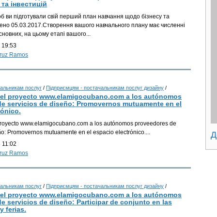
 та інвестицій
Б
об ви підготували свій перший план навчання щодо бізнесу та
ено 05.03.2017.Створення вашого навчального плану має численні
основних, на цьому етапі вашого...
 19:53
Cruz Ramos
Б
альникам послуг
/
Підприємцям - постачальникам послуг дизайну
/
del proyecto www.elamigocubano.com a los autónomos
e servicios de diseño: Promovernos mutuamente en el
rónico.
proyecto www.elamigocubano.com a los autónomos proveedores de
ño: Promovernos mutuamente en el espacio electrónico....
Д
 11:02
Cruz Ramos
альникам послуг
/
Підприємцям - постачальникам послуг дизайну
/
del proyecto www.elamigocubano.com a los autónomos
e servicios de diseño: Participar de conjunto en las
 ferias.