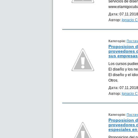
servicios de dise
www.elamigocuba
Дата:
07.11.2018
Автор:
Ignacio 
Категорія:
Постач
Proposicion 
proveedores d
sus empresas
Los cursos pudier
El diseño y los n
El diseño y el id
Otros.
Дата:
07.11.2018
Автор:
Ignacio 
Категорія:
Постач
Proposicion 
proveedores d
especiales en
Proposicion del 