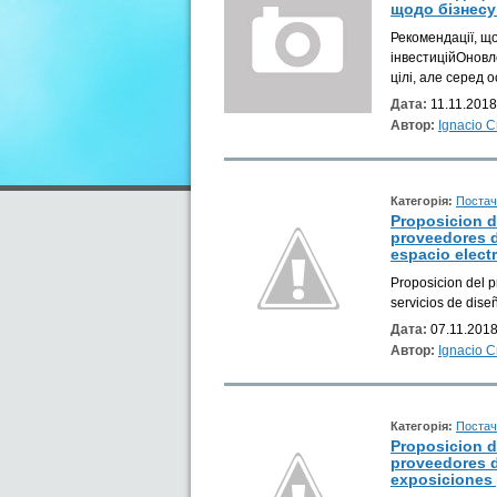
щодо бізнесу
Рекомендації, щ
інвестиційОновл
цілі, але серед 
Дата:
11.11.2018
Автор:
Ignacio 
Категорія:
Постач
Proposicion 
proveedores d
espacio elect
Proposicion del 
servicios de dise
Дата:
07.11.2018
Автор:
Ignacio 
Категорія:
Постач
Proposicion 
proveedores d
exposiciones y