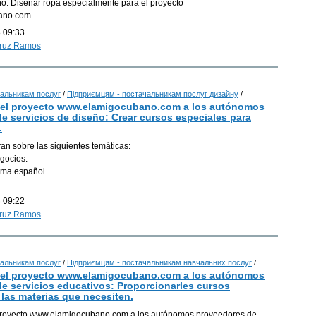
ño: Diseñar ropa especialmente para el proyecto
no.com...
Г
 09:33
Cruz Ramos
альникам послуг
/
Підприємцям - постачальникам послуг дизайну
/
del proyecto www.elamigocubano.com a los autónomos
e servicios de diseño: Crear cursos especiales para
.
an sobre las siguientes temáticas:
egocios.
ioma español.
 09:22
Cruz Ramos
альникам послуг
/
Підприємцям - постачальникам навчальних послуг
/
del proyecto www.elamigocubano.com a los autónomos
e servicios educativos: Proporcionarles cursos
 las materias que necesiten.
proyecto www.elamigocubano.com a los autónomos proveedores de