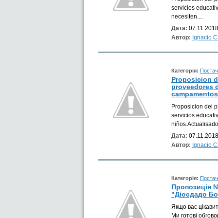
servicios educati
necesiten....
Дата:
07.11.2018
Автор:
Ignacio 
Категорія:
Постач
Proposicion 
proveedores d
campamentos 
Proposicion del 
servicios educat
niños.Actualisad
Дата:
07.11.2018
Автор:
Ignacio 
Категорія:
Постач
Пропозиція №
"Діосдадо Бог
Якщо вас цікавит
Ми готові обгово