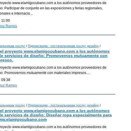
proyecto www.elamigocubano.com a los autónomos proveedores de
o: Participar de conjunto en las exposiciones y ferias regionales,
onales e internacio...
 11:00
Cruz Ramos
альникам послуг
/
Підприємцям - постачальникам послуг дизайну
/
Г
del proyecto www.elamigocubano.com a los autónomos
de servicios de diseño: Promovernos mutuamente con
presos.
Г
proyecto www.elamigocubano.com a los autónomos proveedores de
eño: Promovernos mutuamente con materiales impresos....
 09:38
Cruz Ramos
Г
Г
альникам послуг
/
Підприємцям - постачальникам послуг дизайну
/
del proyecto www.elamigocubano.com a los autónomos
e servicios de diseño: Diseñar ropa especialmente para
www.elamigocubano.com
proyecto www.elamigocubano.com a los autónomos proveedores de
Г