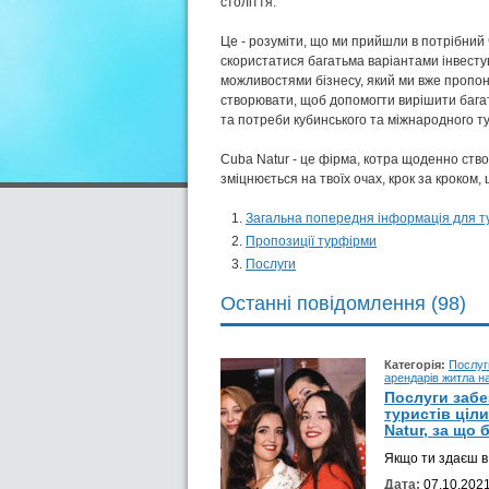
століття.
Це - розуміти, що ми прийшли в потрібний 
скористатися багатьма варіантами інвест
можливостями бізнесу, який ми вже пропо
створювати, щоб допомогти вирішити бага
та потреби кубинського та міжнародного т
Cuba Natur - це фірма, котра щоденно ств
зміцнюється на твоїх очах, крок за кроком, 
Загальна попередня інформація для т
Пропозиції турфірми
Послуги
Останні повідомлення (98)
Категорія:
Послуг
арендарів житла на
Послуги забе
туристів ціл
Natur, за що 
Якщо ти здаєш в 
Дата:
07.10.2021