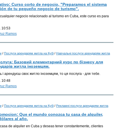
ativo: Curso corto de negocio, "Preparamos el sistema
ión de tu pequeño negocio de turismo".
cualquier negocio relacionado al turismo en Cuba, este curso es para
К
 10:53
Cruz Ramos
К
К
и
/
Послуги арендарям житла на Кубі
/
Навчальні послуги арендарям житла
слуга: Базовий елементарний курс по бізнесу для
ндарів житла іноземцям.
 і арендуєш своє житло іноземцям, то ця послуга - для тебе.
К
 10:48
Cruz Ramos
К
и
/
Послуги арендарям житла на Кубі
/
Рекламні послуги арендарям житла
К
romocion: Que el mundo conozca tu casa de alquiler,
dólares al año.
casa de alquiler en Cuba y deseas tener constantemente, clientes