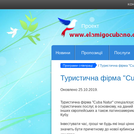
KОН
Проект
Новини
Пропозиції
Послуги
Програми співпраці
/
Туристична фірма "Cu
Туристична фірма "Cu
Оновлено 25.10.2019.
Туристична фірма "Cuba Natur" спеціалізує
туристичних послуг, в основному, на даний 
інших європейських а також латиноамерика
Кубу.
Інвестувати час, гроші чи будь-які інші цінно
значить бути причетному до нової кубинськ