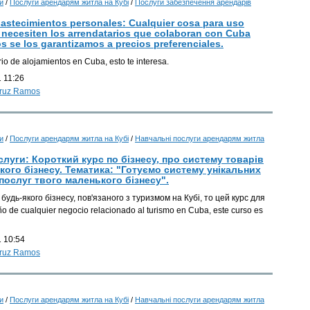
и
/
Послуги арендарям житла на Кубі
/
Послуги забезпечення арендарів
І
bastecimientos personales: Cualquier cosa para uso
 necesiten los arrendatarios que colaboran con Cuba
І
os se los garantizamos a precios preferenciales.
rio de alojamientos en Cuba, esto te interesa.
 11:26
І
Cruz Ramos
І
І
и
/
Послуги арендарям житла на Кубі
/
Навчальні послуги арендарям житла
І
слуги: Короткий курс по бізнесу, про систему товарів
І
кого бізнесу. Тематика: "Готуємо систему унікальних
послуг твого маленького бізнесу".
І
будь-якого бізнесу, пов'язаного з туризмом на Кубі, то цей курс для
o de cualquier negocio relacionado al turismo en Cuba, este curso es
 10:54
Cruz Ramos
и
/
Послуги арендарям житла на Кубі
/
Навчальні послуги арендарям житла