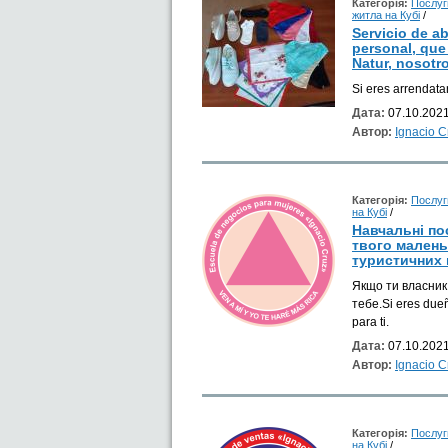
Категорія:
Послуг
житла на Кубі
/
Servicio de a
personal, que
Natur, nosotr
Si eres arrendata
Дата:
07.10.2021
Автор:
Ignacio 
Категорія:
Послуг
на Кубі
/
Навчальні по
твого малень
туристичних 
Якщо ти власник 
тебе.Si eres dueñ
para ti.
Дата:
07.10.2021
Автор:
Ignacio 
Категорія:
Послуг
на Кубі
/