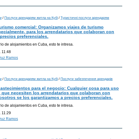
Г
и
/
Послуги арендарям житла на Кубі
/
Туристичні послуги арендарям
turismo comercial: Organizamos viajes de turismo
pecialmente, para los arrendatarios que colaboran con
precios preferenciales.
rio de alojamientos en Cuba, esto te intresa.
 11:48
Cruz Ramos
и
/
Послуги арендарям житла на Кубі
/
Послуги забезпечення арендарів
bastecimientos para el negocio: Cualquier cosa para uso
, que necesiten los arrendatarios que colaboran con
osotros se los garantizamos a precios preferenciales.
rio de alojamientos en Cuba, esto te intresa.
 11:29
Cruz Ramos