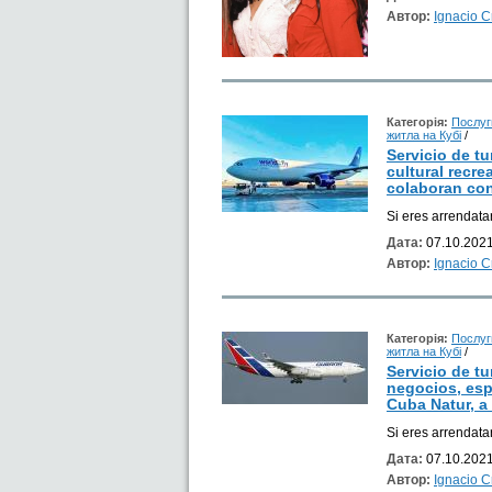
Автор:
Ignacio 
Категорія:
Послуг
житла на Кубі
/
Servicio de tu
cultural recre
colaboran con
Si eres arrendata
Дата:
07.10.2021
Автор:
Ignacio 
Категорія:
Послуг
житла на Кубі
/
Servicio de t
negocios, esp
Cuba Natur, a 
Si eres arrendata
Дата:
07.10.2021
Автор:
Ignacio 