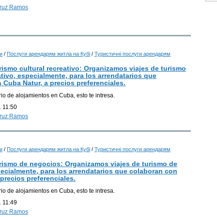
Cruz Ramos
и
/
Послуги арендарям житла на Кубі
/
Туристичні послуги арендарям
rismo cultural recreativo: Organizamos viajes de turismo
ativo, especialmente, para los arrendatarios que
 Cuba Natur, a precios preferenciales.
Г
rio de alojamientos en Cuba, esto te intresa.
 11:50
Г
Cruz Ramos
и
/
Послуги арендарям житла на Кубі
/
Туристичні послуги арендарям
Г
urismo de negocios: Organizamos viajes de turismo de
Г
ecialmente, para los arrendatarios que colaboran con
precios preferenciales.
rio de alojamientos en Cuba, esto te intresa.
 11:49
Cruz Ramos
Г