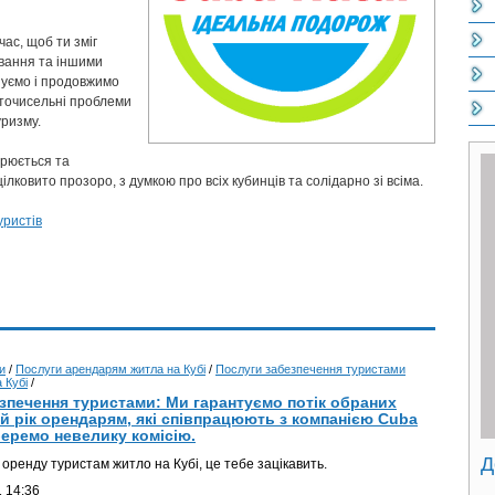
Б
час, щоб ти зміг
ування та іншими
нуємо і продовжимо
точисельні проблеми
уризму.
орюється та
цілковито прозоро, з думкою про всіх кубинців та солідарно зі всіма.
Б
уристів
и
/
Послуги арендарям житла на Кубі
/
Послуги забезпечення туристами
 Кубі
/
зпечення туристами: Ми гарантуємо потік обраних
ий рік орендарям, які співпрацюють з компанією Cuba
беремо невелику комісію.
Д
оренду туристам житло на Кубі, це тебе зацікавить.
 14:36