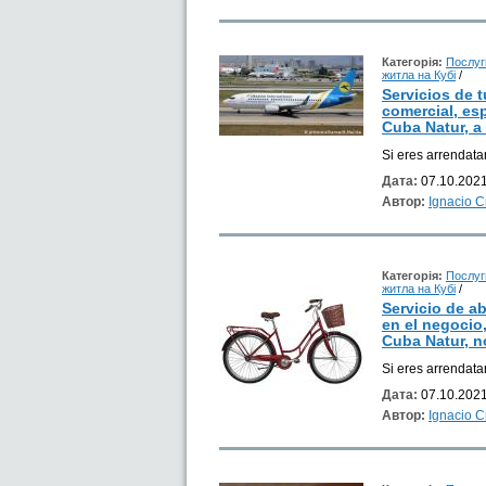
Категорія:
Послуг
житла на Кубі
/
Servicios de 
comercial, es
Cuba Natur, a 
Si eres arrendata
Дата:
07.10.2021
Автор:
Ignacio 
Категорія:
Послуг
житла на Кубі
/
Servicio de a
en el negocio
Cuba Natur, n
Si eres arrendata
Дата:
07.10.2021
Автор:
Ignacio 