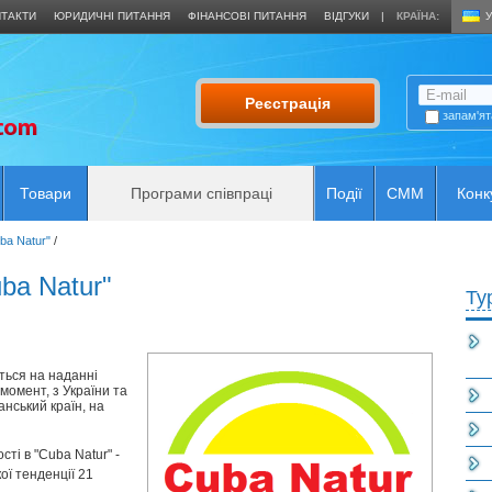
ТАКТИ
ЮРИДИЧНІ ПИТАННЯ
ФІНАНСОВІ ПИТАННЯ
ВІДГУКИ
|
КРАЇНА:
У
Реєстрація
запам'ят
Товари
Програми співпраці
Події
CMM
Конк
ba Natur"
/
ba Natur"
А
Ту
ться на наданні
момент, з України та
нський країн, на
сті в "Cuba Natur" -
ої тенденції 21