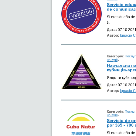
Servicio educ
de comunicac
Si eres dueño de 
ti.
Дата:
07.10.2021
Автор:
Ignacio 
Категорія:
Послуг
на Кубі
/
Навчальна по
кубинців-аре
Якщо ти кубинець
Дата:
07.10.2021
Автор:
Ignacio 
Категорія:
Послуг
на Кубі
/
Servicio de p
por 365 - 700 
Si eres dueño de 